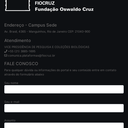
Endereço - Campus Sede
Av. Brasil, 4365 - Manguinhos, Rio de Janeiro CEP: 21040-900
Atendimento
VICE PRESIDÊNCIA DE PESQUISA E COLEÇÕES BIOLÓGICAS
+55 (21) 3885-1695
comunica.plataformas@fiocruz.br
FALE CONOSCO
Para qualquer dúvida ou informações do portal e seu conteúdo entre em contato
através do formulário abaixo
Seu nome
Seu e-mail
Assunto