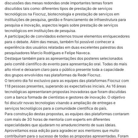
discussões das mesas redondas onde importantes temas foram
discutidos tais como: diferentes tipos de prestação de serviços
tecnológicos na Fiocruz, biotecnologia e prestação de serviços em
instituições de pesquisa, gestão e financiamento de infraestrutura para
pesquisa e inovação, aspectos legais sobre prestação de serviços
tecnológicos em instituições de pesquisa.
A participação de convidados externos trouxe elementos enriquecedores
para o debate. Além das mesas, também foi possível conhecer a
experiência dos usuários relatadas em duas excelentes palestras dos
pesquisadores Marcio Rodrigues e Felipe Naveca.
Destaque também para as apresentações dos posteres selecionados
pelo comitê científico do evento para apresentação oral. Todas do mais
alto nível e deixaram claro para o público presente toda a capacidade
dos grupos envolvidos nas plataformas da Rede Fiocruz.
O terceiro dia foi exclusivo para as equipes das plataformas Fiocruz com
118 pessoas presentes, superando as expectativas iniciais. As 16 áreas
tecnológicas apresentaram propostas inovadoras que foram discutidas
com a banca formada de cientistas e gestores de inovação. O objetivo
foi discutir novas tecnologias visando a ampliação de entregas e
serviços tecnológicos para a comunidade cientifica do país.
Para construção destas propostas, as equipes das plataformas contaram
com mais de 30 horas de mentoria com experts em diferentes
especialidades que ajudaram no amadurecimento de suas ideias.
Aproveitamos essa edição para agradecer aos mentores que muito
contribuíram para o sucesso de todas as propostas apresentadas. Foram