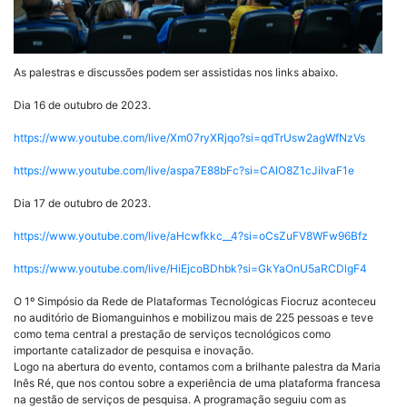
As palestras e discussões podem ser assistidas nos links abaixo.
Dia 16 de outubro de 2023.
https://www.youtube.com/live/Xm07ryXRjqo?si=qdTrUsw2agWfNzVs
https://www.youtube.com/live/aspa7E88bFc?si=CAIO8Z1cJiIvaF1e
Dia 17 de outubro de 2023.
https://www.youtube.com/live/aHcwfkkc__4?si=oCsZuFV8WFw96Bfz
https://www.youtube.com/live/HiEjcoBDhbk?si=GkYaOnU5aRCDlgF4
O 1º Simpósio da Rede de Plataformas Tecnológicas Fiocruz aconteceu
no auditório de Biomanguinhos e mobilizou mais de 225 pessoas e teve
como tema central a prestação de serviços tecnológicos como
importante catalizador de pesquisa e inovação.
Logo na abertura do evento, contamos com a brilhante palestra da Maria
Inês Ré, que nos contou sobre a experiência de uma plataforma francesa
na gestão de serviços de pesquisa. A programação seguiu com as