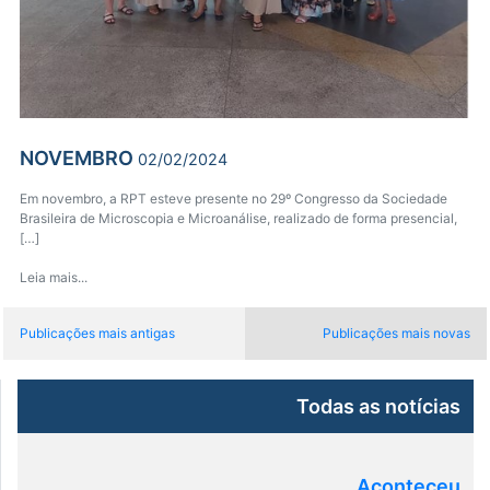
NOVEMBRO
02/02/2024
Em novembro, a RPT esteve presente no 29º Congresso da Sociedade
Brasileira de Microscopia e Microanálise, realizado de forma presencial,
[…]
Leia mais...
Navegação
Publicações mais antigas
Publicações mais novas
por
posts
Todas as notícias
Aconteceu