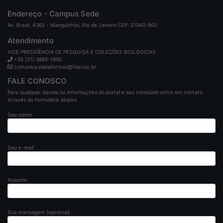
Endereço - Campus Sede
Av. Brasil, 4365 - Manguinhos, Rio de Janeiro CEP: 21040-900
Atendimento
VICE PRESIDÊNCIA DE PESQUISA E COLEÇÕES BIOLÓGICAS
+55 (21) 3885-1695
comunica.plataformas@fiocruz.br
FALE CONOSCO
Para qualquer dúvida ou informações do portal e seu conteúdo entre em contato
através do formulário abaixo
Seu nome
Seu e-mail
Assunto
Sua mensagem (opcional)