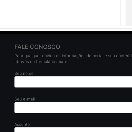
FALE CONOSCO
Para qualquer dúvida ou informações do portal e seu conteú
através do formulário abaixo
Seu nome
Seu e-mail
Assunto