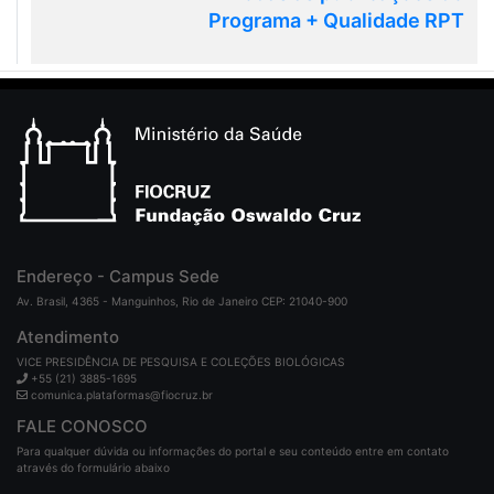
Programa + Qualidade RPT
Endereço - Campus Sede
Av. Brasil, 4365 - Manguinhos, Rio de Janeiro CEP: 21040-900
Atendimento
VICE PRESIDÊNCIA DE PESQUISA E COLEÇÕES BIOLÓGICAS
+55 (21) 3885-1695
comunica.plataformas@fiocruz.br
FALE CONOSCO
Para qualquer dúvida ou informações do portal e seu conteúdo entre em contato
através do formulário abaixo