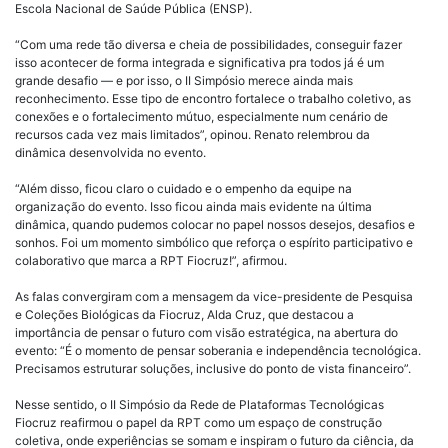
Escola Nacional de Saúde Pública (ENSP).
“Com uma rede tão diversa e cheia de possibilidades, conseguir fazer
isso acontecer de forma integrada e significativa pra todos já é um
grande desafio — e por isso, o II Simpósio merece ainda mais
reconhecimento. Esse tipo de encontro fortalece o trabalho coletivo, as
conexões e o fortalecimento mútuo, especialmente num cenário de
recursos cada vez mais limitados”, opinou. Renato relembrou da
dinâmica desenvolvida no evento.
“Além disso, ficou claro o cuidado e o empenho da equipe na
organização do evento. Isso ficou ainda mais evidente na última
dinâmica, quando pudemos colocar no papel nossos desejos, desafios e
sonhos. Foi um momento simbólico que reforça o espírito participativo e
colaborativo que marca a RPT Fiocruz!”, afirmou.
As falas convergiram com a mensagem da vice-presidente de Pesquisa
e Coleções Biológicas da Fiocruz, Alda Cruz, que destacou a
importância de pensar o futuro com visão estratégica, na abertura do
evento: “É o momento de pensar soberania e independência tecnológica.
Precisamos estruturar soluções, inclusive do ponto de vista financeiro”.
Nesse sentido, o II Simpósio da Rede de Plataformas Tecnológicas
Fiocruz reafirmou o papel da RPT como um espaço de construção
coletiva, onde experiências se somam e inspiram o futuro da ciência, da