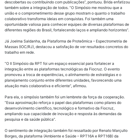
descobertas ou contribuindo com publicações”, pontuou. Brida enfatizou
também sobre a integração de todos. “O Simpósio me mostrou que a
união e o comprometimento desse grupo mostram o quanto o trabalho
colaborativo transforma ideias em conquistas. Foi também uma
oportunidade valiosa para conhecer equipes de diversas plataformas de
diferentes regiões do Brasil, fortalecendo laços e ampliando horizontes”.
Já Joelma Saldanha, da Plataforma de Proteômica – Espectrometria de
Massas (IOC/RJ), destacou a satisfação de ver resultados concretos do
trabalho em rede.
“O II Simpósio da RPT foi um espaço essencial para fortalecer a
integração entre as plataformas tecnológicas da Fiocruz. O evento
promoveu a troca de experiências, o alinhamento de estratégias e o
planejamento conjunto entre diferentes unidades, favorecendo uma
atuação mais colaborativa e eficiente”, afirmou.
Para ela, o simpósio também foi um lembrete da força da cooperação.
“Essa aproximação reforça o papel das plataformas como pilares do
desenvolvimento científico, tecnológico e formativo da Fiocruz,
ampliando sua capacidade de inovação e resposta às demandas da
pesquisa e da saúde pública”.
O sentimento de integração também foi ressaltado por Renato Marçullo
Borges, da plataforma (Ambiente e Saúde – RPT16A e RPT16B) da