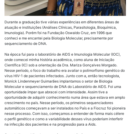
Durante a graduação tive várias experiências em diferentes áreas de
atuação e instituições (Análises Clínicas, Parasitologia, Bioquímica,
Imunologia). Porém foi na Fundação Oswaldo Cruz, em 1996 que
conheci e me encantei pela Biologia Molecular, precisamente por
sequenciamento de DNA.
Na época fui para o laboratório de AIDS e Imunologia Molecular (IOC),
onde comecei minha história acadêmica, como aluna de Iniciação
Científica (IC) sob a orientação da Dra. Mariza Gonçalves Morgado.
Nesse período, o foco do trabalho era avaliar o polimorfismo genético do
vírus HIV-1 de pacientes infectados. Junto com a, então tecnologista,
Monick Lindenmeyer Guimarães implantamos o setor de Biologia
Molecular e sequenciamento de DNA do Laboratório de AIDS. Foi uma
oportunidade ímpar que abracei com intensidade. Assim tive a
oportunidade de adquirir conhecimento numa área que estava em amplo
crescimento no país. Nesse período, os primeiros sequenciadores
automáticos começavam a ser instalados no País e a Fiocruz foi pioneira
nesse processo. Com isso, começamos a entender de forma mais célere
o perfil genético e como a variabilidade desses vírus poderiam interferir
na infecção dos pacientes e na progressão para a Aids.