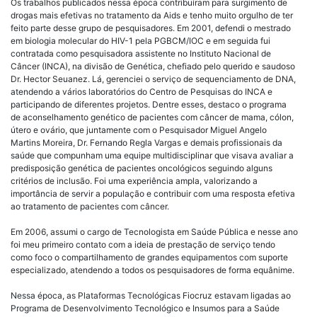
Os trabalhos publicados nessa época contribuíram para surgimento de
drogas mais efetivas no tratamento da Aids e tenho muito orgulho de ter
feito parte desse grupo de pesquisadores. Em 2001, defendi o mestrado
em biologia molecular do HIV-1 pela PGBCM/IOC e em seguida fui
contratada como pesquisadora assistente no Instituto Nacional de
Câncer (INCA), na divisão de Genética, chefiado pelo querido e saudoso
Dr. Hector Seuanez. Lá, gerenciei o serviço de sequenciamento de DNA,
atendendo a vários laboratórios do Centro de Pesquisas do INCA e
participando de diferentes projetos. Dentre esses, destaco o programa
de aconselhamento genético de pacientes com câncer de mama, cólon,
útero e ovário, que juntamente com o Pesquisador Miguel Angelo
Martins Moreira, Dr. Fernando Regla Vargas e demais profissionais da
saúde que compunham uma equipe multidisciplinar que visava avaliar a
predisposição genética de pacientes oncológicos seguindo alguns
critérios de inclusão. Foi uma experiência ampla, valorizando a
importância de servir a população e contribuir com uma resposta efetiva
ao tratamento de pacientes com câncer.
Em 2006, assumi o cargo de Tecnologista em Saúde Pública e nesse ano
foi meu primeiro contato com a ideia de prestação de serviço tendo
como foco o compartilhamento de grandes equipamentos com suporte
especializado, atendendo a todos os pesquisadores de forma equânime.
Nessa época, as Plataformas Tecnológicas Fiocruz estavam ligadas ao
Programa de Desenvolvimento Tecnológico e Insumos para a Saúde